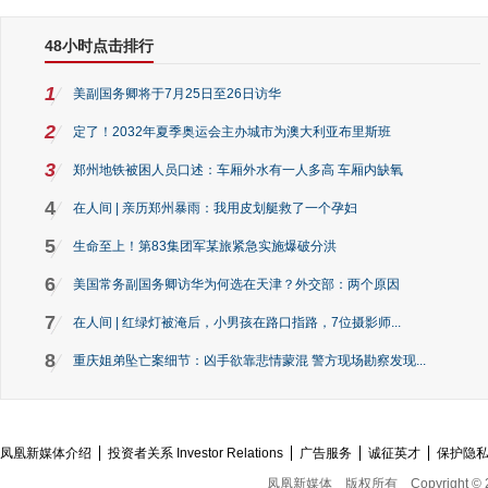
48小时点击排行
1
美副国务卿将于7月25日至26日访华
2
定了！2032年夏季奥运会主办城市为澳大利亚布里斯班
3
郑州地铁被困人员口述：车厢外水有一人多高 车厢内缺氧
4
在人间 | 亲历郑州暴雨：我用皮划艇救了一个孕妇
5
生命至上！第83集团军某旅紧急实施爆破分洪
6
美国常务副国务卿访华为何选在天津？外交部：两个原因
7
在人间 | 红绿灯被淹后，小男孩在路口指路，7位摄影师...
8
重庆姐弟坠亡案细节：凶手欲靠悲情蒙混 警方现场勘察发现...
凤凰新媒体介绍
投资者关系 Investor Relations
广告服务
诚征英才
保护隐
凤凰新媒体
版权所有
Copyright © 