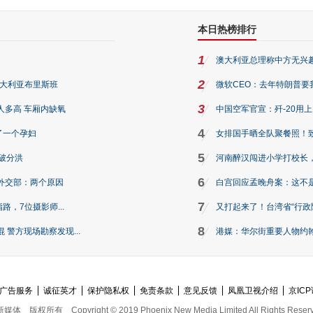
本日热榜排行
1
澳大利亚总理称中方无兴
2
澳大利亚布里斯班
微软CEO：去年特朗普要我们收
3
人多高 车厢内缺氧
中国空军官宣：歼-20用
4
了一个孕妇
女排国手晒全队聚餐照！
5
破分洪
河南醉汉闯进小学打校长，
6
外交部：两个原因
白宫回应孟晚舟案：这不
7
路，7位摄影师...
又打起来了！台湾省“行政院
8
警方现场勘察发现...
港媒：华尔街重要人物约翰·
广告服务
诚征英才
保护隐私权
免责条款
意见反馈
凤凰卫视介绍
京ICP
新媒体
版权所有
Copyright © 2019 Phoenix New Media Limited All Rights Reser