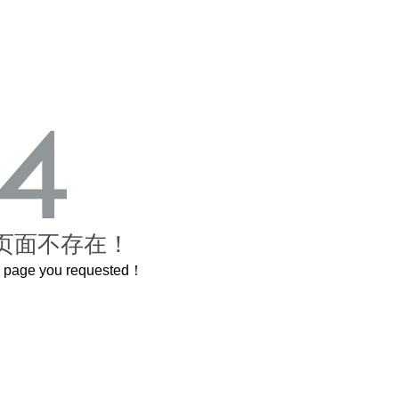
页面不存在！
he page you requested！
，还原了600岁的紫禁城
曲奇届的“爱马仕”把你