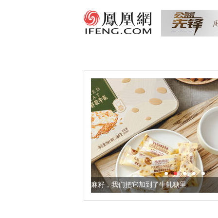
健康的黄金亚麻籽，我们把它加到了牛轧糖里
被列入佛家七