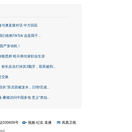
趣与澳直接对话 中方回应
购TikTok 这是我干...
上国产发动机！
致敬恩师 暗示将结束职业生涯
校长反击打掉其3颗牙，双双被刑...
是交换
长”苏贞昌被泼水，22秒完成...
桑顿访问中国多地 意义“类似...
证030609号
视频
·
纪实
·
直播
凤凰卫视
ved.