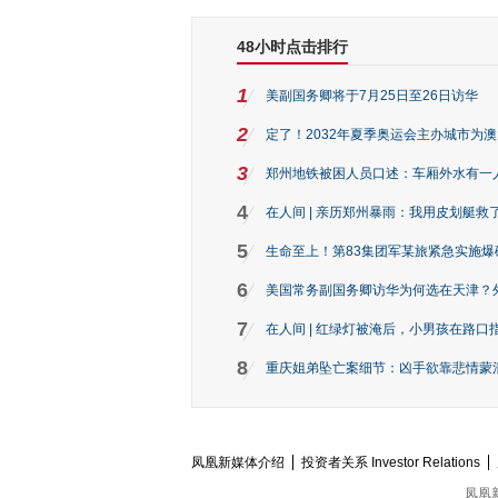
48小时点击排行
1
美副国务卿将于7月25日至26日访华
2
定了！2032年夏季奥运会主办城市为
3
郑州地铁被困人员口述：车厢外水有一
4
在人间 | 亲历郑州暴雨：我用皮划艇救
5
生命至上！第83集团军某旅紧急实施爆
6
美国常务副国务卿访华为何选在天津？
7
在人间 | 红绿灯被淹后，小男孩在路口指
8
重庆姐弟坠亡案细节：凶手欲靠悲情蒙混 
凤凰新媒体介绍
投资者关系 Investor Relations
凤凰