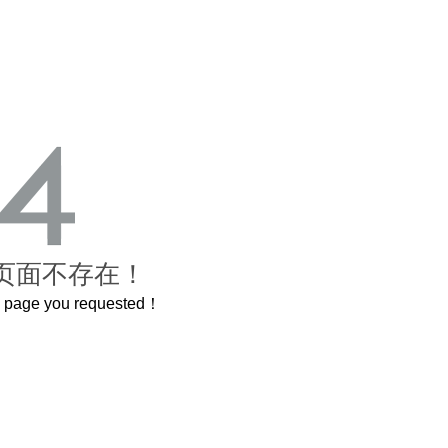
页面不存在！
he page you requested！
还原了600岁的紫禁城
曲奇届的“爱马仕”把你的