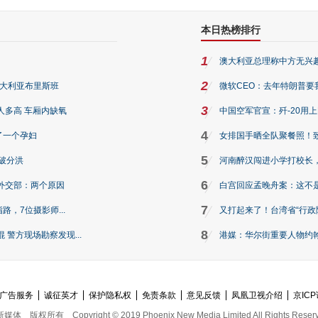
本日热榜排行
1
澳大利亚总理称中方无兴
2
澳大利亚布里斯班
微软CEO：去年特朗普要我们收
3
人多高 车厢内缺氧
中国空军官宣：歼-20用
4
了一个孕妇
女排国手晒全队聚餐照！
5
破分洪
河南醉汉闯进小学打校长，
6
外交部：两个原因
白宫回应孟晚舟案：这不
7
路，7位摄影师...
又打起来了！台湾省“行政院
8
警方现场勘察发现...
港媒：华尔街重要人物约翰·
广告服务
诚征英才
保护隐私权
免责条款
意见反馈
凤凰卫视介绍
京ICP
新媒体
版权所有
Copyright © 2019 Phoenix New Media Limited All Rights Reser