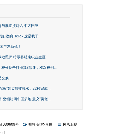
趣与澳直接对话 中方回应
购TikTok 这是我干...
上国产发动机！
致敬恩师 暗示将结束职业生涯
校长反击打掉其3颗牙，双双被刑...
是交换
长”苏贞昌被泼水，22秒完成...
桑顿访问中国多地 意义“类似...
证030609号
视频
·
纪实
·
直播
凤凰卫视
ved.