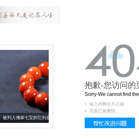
抱歉-您访问的
Sorry-We cannot find t
输入的网址不正确
页面已被删除
宝的它到底有多美？
这个3.2米的长卷，