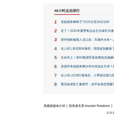
48小时点击排行
1
美副国务卿将于7月25日至26日访华
2
定了！2032年夏季奥运会主办城市为
3
郑州地铁被困人员口述：车厢外水有一
4
在人间 | 亲历郑州暴雨：我用皮划艇救
5
生命至上！第83集团军某旅紧急实施爆
6
美国常务副国务卿访华为何选在天津？
7
在人间 | 红绿灯被淹后，小男孩在路口指
8
重庆姐弟坠亡案细节：凶手欲靠悲情蒙混 
凤凰新媒体介绍
投资者关系 Investor Relations
凤凰