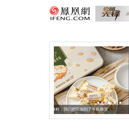
健康的黄金亚麻籽，我们把它加到了牛轧糖里
被列入佛家七