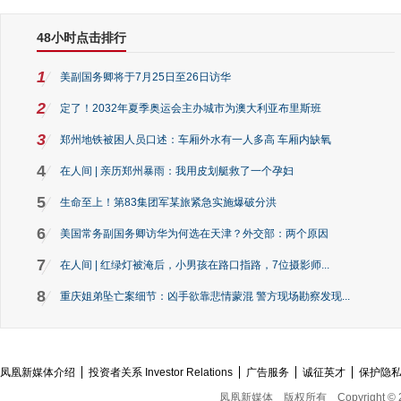
48小时点击排行
1
美副国务卿将于7月25日至26日访华
2
定了！2032年夏季奥运会主办城市为澳大利亚布里斯班
3
郑州地铁被困人员口述：车厢外水有一人多高 车厢内缺氧
4
在人间 | 亲历郑州暴雨：我用皮划艇救了一个孕妇
5
生命至上！第83集团军某旅紧急实施爆破分洪
6
美国常务副国务卿访华为何选在天津？外交部：两个原因
7
在人间 | 红绿灯被淹后，小男孩在路口指路，7位摄影师...
8
重庆姐弟坠亡案细节：凶手欲靠悲情蒙混 警方现场勘察发现...
凤凰新媒体介绍
投资者关系 Investor Relations
广告服务
诚征英才
保护隐
凤凰新媒体
版权所有
Copyright © 