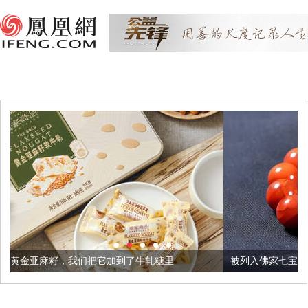
把它加到了牛轧糖里
被列入佛家七宝的它到底有多美？