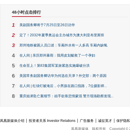
48小时点击排行
1
美副国务卿将于7月25日至26日访华
2
定了！2032年夏季奥运会主办城市为澳大利亚布里斯班
3
郑州地铁被困人员口述：车厢外水有一人多高 车厢内缺氧
4
在人间 | 亲历郑州暴雨：我用皮划艇救了一个孕妇
5
生命至上！第83集团军某旅紧急实施爆破分洪
6
美国常务副国务卿访华为何选在天津？外交部：两个原因
7
在人间 | 红绿灯被淹后，小男孩在路口指路，7位摄影师...
8
重庆姐弟坠亡案细节：凶手欲靠悲情蒙混 警方现场勘察发现...
凤凰新媒体介绍
投资者关系 Investor Relations
广告服务
诚征英才
保护隐
凤凰新媒体
版权所有
Copyright © 