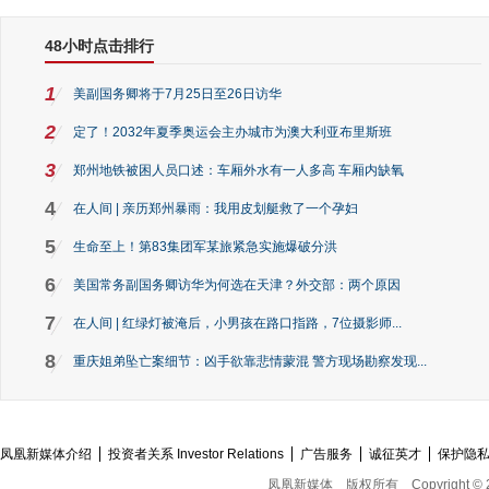
48小时点击排行
1
美副国务卿将于7月25日至26日访华
2
定了！2032年夏季奥运会主办城市为澳大利亚布里斯班
3
郑州地铁被困人员口述：车厢外水有一人多高 车厢内缺氧
4
在人间 | 亲历郑州暴雨：我用皮划艇救了一个孕妇
5
生命至上！第83集团军某旅紧急实施爆破分洪
6
美国常务副国务卿访华为何选在天津？外交部：两个原因
7
在人间 | 红绿灯被淹后，小男孩在路口指路，7位摄影师...
8
重庆姐弟坠亡案细节：凶手欲靠悲情蒙混 警方现场勘察发现...
凤凰新媒体介绍
投资者关系 Investor Relations
广告服务
诚征英才
保护隐
凤凰新媒体
版权所有
Copyright © 