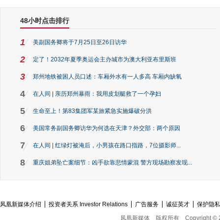
48小时点击排行
1
美副国务卿将于7月25日至26日访华
2
定了！2032年夏季奥运会主办城市为澳大利亚布里斯班
3
郑州地铁被困人员口述：车厢外水有一人多高 车厢内缺氧
4
在人间 | 亲历郑州暴雨：我用皮划艇救了一个孕妇
5
生命至上！第83集团军某旅紧急实施爆破分洪
6
美国常务副国务卿访华为何选在天津？外交部：两个原因
7
在人间 | 红绿灯被淹后，小男孩在路口指路，7位摄影师...
8
重庆姐弟坠亡案细节：凶手欲靠悲情蒙混 警方现场勘察发现...
凤凰新媒体介绍
投资者关系 Investor Relations
广告服务
诚征英才
保护隐
凤凰新媒体
版权所有
Copyright © 