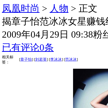
凤凰时尚
>
人物
> 正文
揭章子怡范冰冰女星赚钱
2009年04月29日 09:38
粉
已有评论
0
条
相关标
[
章子怡
] [
刘若英
] [
李冰冰
] [
范冰冰
]
签：