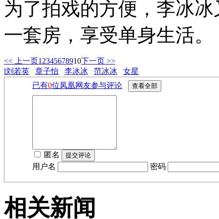
为了拍戏的方便，李冰冰
一套房，享受单身生活。
<< 上一页
1
2
3
4
5
6
7
8
9
10
下一页 >>
l刘若英
章子怡
李冰冰
范冰冰
女星
已有
0
位凤凰网友参与评论
匿名
用户名
密码
相关新闻