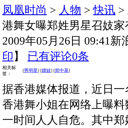
凤凰时尚
>
人物
>
快讯
>
港舞女曝郑姓男星召妓家
2009年05月26日 09:41
新
印
】
已有评论
0
条
相关标
[
男明星
] [
嫖妓
] [
郑中基
]
签：
据香港媒体报道，近日一名自称NC
香港舞小姐在网络上曝料
一时间人人自危。其中郑