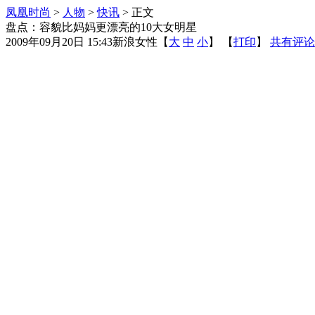
凤凰时尚
>
人物
>
快讯
> 正文
盘点：容貌比妈妈更漂亮的10大女明星
2009年09月20日 15:43
新浪女性
【
大
中
小
】 【
打印
】
共有评论