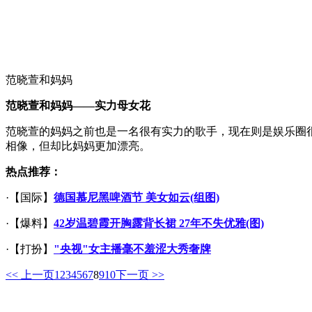
范晓萱和妈妈
范晓萱和妈妈——实力母女花
范晓萱的妈妈之前也是一名很有实力的歌手，现在则是娱乐圈
相像，但却比妈妈更加漂亮。
热点推荐：
·【国际】
德国慕尼黑啤酒节 美女如云(组图)
·【爆料】
42岁温碧霞开胸露背长裙 27年不失优雅(图)
·【打扮】
"央视"女主播毫不羞涩大秀奢牌
<< 上一页
1
2
3
4
5
6
7
8
9
10
下一页 >>