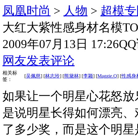
凤凰时尚
>
人物
>
超模专
大红大紫性感身材名模TOP
2009年07月13日 17:26
Q
网友发表评论
相关标
[
吴佩慈
] [
林志玲
] [
熊黛林
] [
李颖
] [
Maggie.Q
] [
性感身
签：
如果让一个明星心花怒放
是说明星长得如何漂亮、
了多少奖，而是这个明星