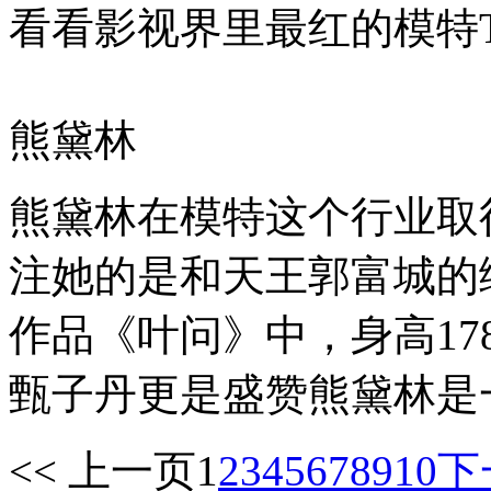
看看影视界里最红的模特TO
熊黛林
熊黛林在模特这个行业取
注她的是和天王郭富城的
作品《叶问》中，身高1
甄子丹更是盛赞熊黛林是
<< 上一页
1
2
3
4
5
6
7
8
9
10
下