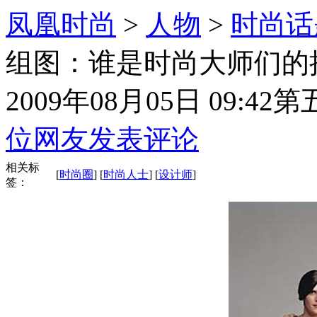
凤凰时尚
>
人物
>
时尚话
组图：谁是时尚大师们的
2009年08月05日 09:42
第
位网友发表评论
相关标
[
时尚圈
] [
时尚人士
] [
设计师
]
签：