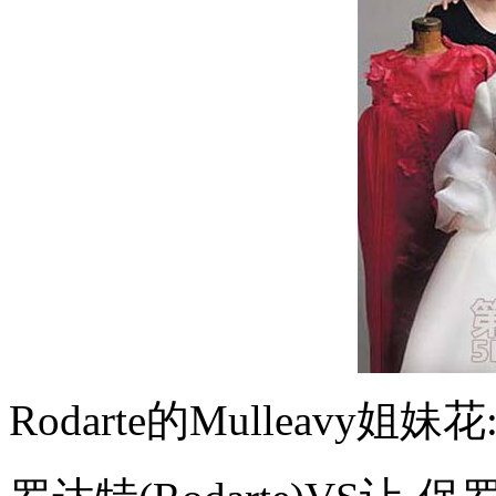
Rodarte的Mulleav