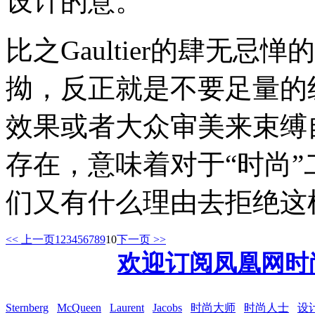
设计的意。
比之Gaultier的肆无忌惮
拗，反正就是不要足量的
效果或者大众审美来束缚
存在，意味着对于“时尚
们又有什么理由去拒绝这
<< 上一页
1
2
3
4
5
6
7
8
9
10
下一页 >>
欢迎订阅凤凰网时
Sternberg
McQueen
Laurent
Jacobs
时尚大师
时尚人士
设