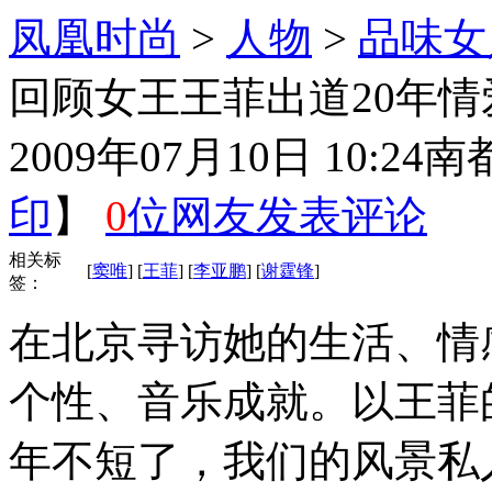
凤凰时尚
>
人物
>
品味女
回顾女王王菲出道20年情
2009年07月10日 10:24
南
印
】
0
位网友发表评论
相关标
[
窦唯
] [
王菲
] [
李亚鹏
] [
谢霆锋
]
签：
在北京寻访她的生活、情
个性、音乐成就。以王菲
年不短了，我们的风景私