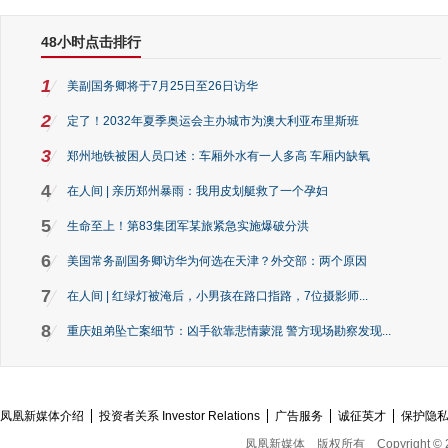
48小时点击排行
1
美副国务卿将于7月25日至26日访华
2
定了！2032年夏季奥运会主办城市为澳大利亚布里斯班
3
郑州地铁被困人员口述：车厢外水有一人多高 车厢内缺氧
4
在人间 | 亲历郑州暴雨：我用皮划艇救了一个孕妇
5
生命至上！第83集团军某旅紧急实施爆破分洪
6
美国常务副国务卿访华为何选在天津？外交部：两个原因
7
在人间 | 红绿灯被淹后，小男孩在路口指路，7位摄影师...
8
重庆姐弟坠亡案细节：凶手欲靠悲情蒙混 警方现场勘察发现...
凤凰新媒体介绍
投资者关系 Investor Relations
广告服务
诚征英才
保护隐
凤凰新媒体
版权所有
Copyright © 