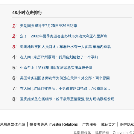
48小时点击排行
1
美副国务卿将于7月25日至26日访华
2
定了！2032年夏季奥运会主办城市为澳大利亚布里斯班
3
郑州地铁被困人员口述：车厢外水有一人多高 车厢内缺氧
4
在人间 | 亲历郑州暴雨：我用皮划艇救了一个孕妇
5
生命至上！第83集团军某旅紧急实施爆破分洪
6
美国常务副国务卿访华为何选在天津？外交部：两个原因
7
在人间 | 红绿灯被淹后，小男孩在路口指路，7位摄影师...
8
重庆姐弟坠亡案细节：凶手欲靠悲情蒙混 警方现场勘察发现...
凤凰新媒体介绍
投资者关系 Investor Relations
广告服务
诚征英才
保护隐
凤凰新媒体
版权所有
Copyright © 