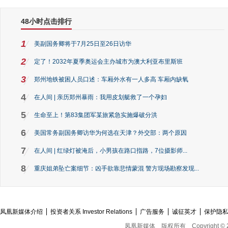
48小时点击排行
1
美副国务卿将于7月25日至26日访华
2
定了！2032年夏季奥运会主办城市为澳大利亚布里斯班
3
郑州地铁被困人员口述：车厢外水有一人多高 车厢内缺氧
4
在人间 | 亲历郑州暴雨：我用皮划艇救了一个孕妇
5
生命至上！第83集团军某旅紧急实施爆破分洪
6
美国常务副国务卿访华为何选在天津？外交部：两个原因
7
在人间 | 红绿灯被淹后，小男孩在路口指路，7位摄影师...
8
重庆姐弟坠亡案细节：凶手欲靠悲情蒙混 警方现场勘察发现...
凤凰新媒体介绍
投资者关系 Investor Relations
广告服务
诚征英才
保护隐
凤凰新媒体
版权所有
Copyright © 