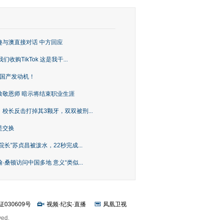
趣与澳直接对话 中方回应
购TikTok 这是我干...
上国产发动机！
致敬恩师 暗示将结束职业生涯
校长反击打掉其3颗牙，双双被刑...
是交换
长”苏贞昌被泼水，22秒完成...
桑顿访问中国多地 意义“类似...
证030609号
视频
·
纪实
·
直播
凤凰卫视
ved.