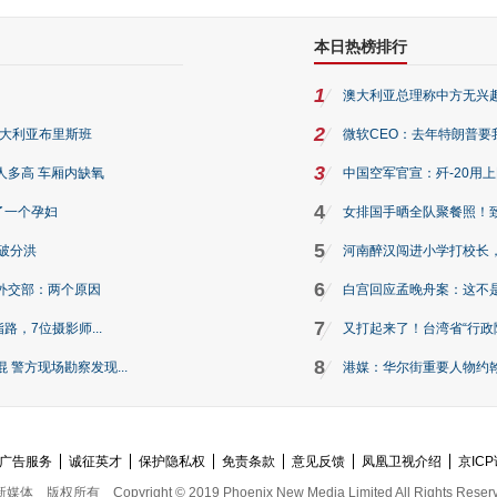
本日热榜排行
1
澳大利亚总理称中方无兴
2
澳大利亚布里斯班
微软CEO：去年特朗普要我们收
3
人多高 车厢内缺氧
中国空军官宣：歼-20用
4
了一个孕妇
女排国手晒全队聚餐照！
5
破分洪
河南醉汉闯进小学打校长，
6
外交部：两个原因
白宫回应孟晚舟案：这不
7
路，7位摄影师...
又打起来了！台湾省“行政院
8
警方现场勘察发现...
港媒：华尔街重要人物约翰·
广告服务
诚征英才
保护隐私权
免责条款
意见反馈
凤凰卫视介绍
京ICP
新媒体
版权所有
Copyright © 2019 Phoenix New Media Limited All Rights Reser