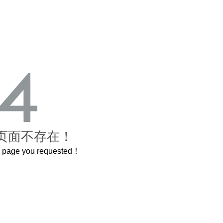
页面不存在！
he page you requested！
这个3.2米的长卷，还原了600岁的紫禁城