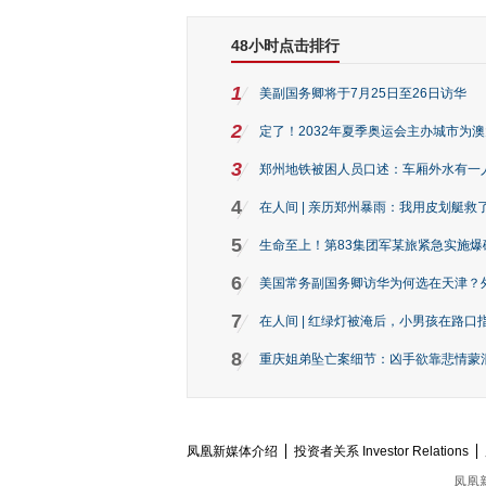
48小时点击排行
1
美副国务卿将于7月25日至26日访华
2
定了！2032年夏季奥运会主办城市为
3
郑州地铁被困人员口述：车厢外水有一
4
在人间 | 亲历郑州暴雨：我用皮划艇救
5
生命至上！第83集团军某旅紧急实施爆
6
美国常务副国务卿访华为何选在天津？
7
在人间 | 红绿灯被淹后，小男孩在路口指
8
重庆姐弟坠亡案细节：凶手欲靠悲情蒙混 
凤凰新媒体介绍
投资者关系 Investor Relations
凤凰