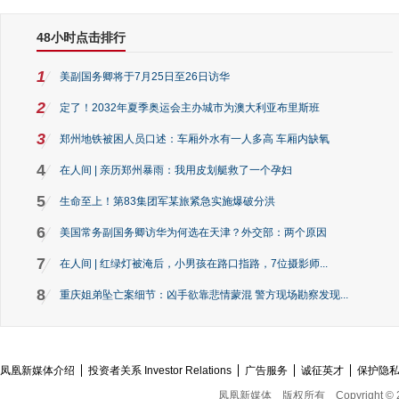
48小时点击排行
1
美副国务卿将于7月25日至26日访华
2
定了！2032年夏季奥运会主办城市为澳大利亚布里斯班
3
郑州地铁被困人员口述：车厢外水有一人多高 车厢内缺氧
4
在人间 | 亲历郑州暴雨：我用皮划艇救了一个孕妇
5
生命至上！第83集团军某旅紧急实施爆破分洪
6
美国常务副国务卿访华为何选在天津？外交部：两个原因
7
在人间 | 红绿灯被淹后，小男孩在路口指路，7位摄影师...
8
重庆姐弟坠亡案细节：凶手欲靠悲情蒙混 警方现场勘察发现...
凤凰新媒体介绍
投资者关系 Investor Relations
广告服务
诚征英才
保护隐
凤凰新媒体
版权所有
Copyright © 