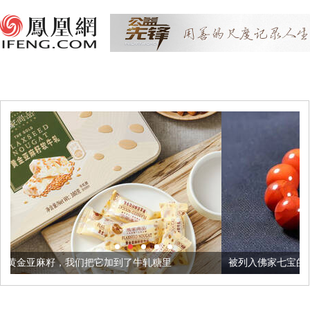
把它加到了牛轧糖里
被列入佛家七宝的它到底有多美？