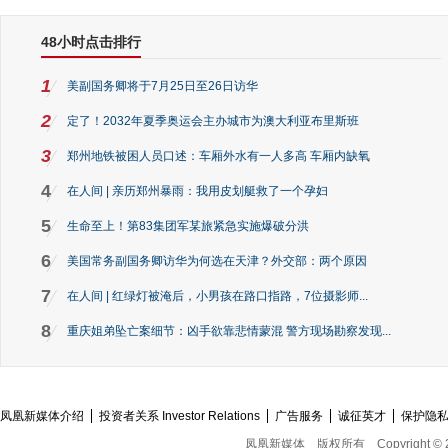
48小时点击排行
1
美副国务卿将于7月25日至26日访华
2
定了！2032年夏季奥运会主办城市为澳大利亚布里斯班
3
郑州地铁被困人员口述：车厢外水有一人多高 车厢内缺氧
4
在人间 | 亲历郑州暴雨：我用皮划艇救了一个孕妇
5
生命至上！第83集团军某旅紧急实施爆破分洪
6
美国常务副国务卿访华为何选在天津？外交部：两个原因
7
在人间 | 红绿灯被淹后，小男孩在路口指路，7位摄影师...
8
重庆姐弟坠亡案细节：凶手欲靠悲情蒙混 警方现场勘察发现...
凤凰新媒体介绍
投资者关系 Investor Relations
广告服务
诚征英才
保护隐
凤凰新媒体
版权所有
Copyright © 