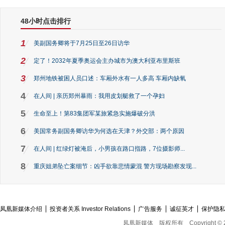
48小时点击排行
1
美副国务卿将于7月25日至26日访华
2
定了！2032年夏季奥运会主办城市为澳大利亚布里斯班
3
郑州地铁被困人员口述：车厢外水有一人多高 车厢内缺氧
4
在人间 | 亲历郑州暴雨：我用皮划艇救了一个孕妇
5
生命至上！第83集团军某旅紧急实施爆破分洪
6
美国常务副国务卿访华为何选在天津？外交部：两个原因
7
在人间 | 红绿灯被淹后，小男孩在路口指路，7位摄影师...
8
重庆姐弟坠亡案细节：凶手欲靠悲情蒙混 警方现场勘察发现...
凤凰新媒体介绍
投资者关系 Investor Relations
广告服务
诚征英才
保护隐
凤凰新媒体
版权所有
Copyright © 