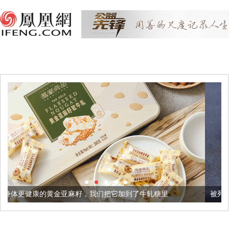
麻籽，我们把它加到了牛轧糖里
被列入佛家七宝的它到底有