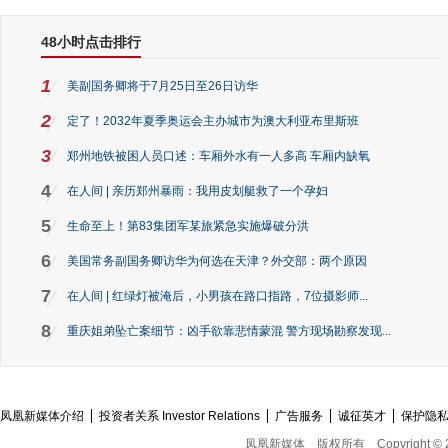
48小时点击排行
1
美副国务卿将于7月25日至26日访华
2
定了！2032年夏季奥运会主办城市为澳大利亚布里斯班
3
郑州地铁被困人员口述：车厢外水有一人多高 车厢内缺氧
4
在人间 | 亲历郑州暴雨：我用皮划艇救了一个孕妇
5
生命至上！第83集团军某旅紧急实施爆破分洪
6
美国常务副国务卿访华为何选在天津？外交部：两个原因
7
在人间 | 红绿灯被淹后，小男孩在路口指路，7位摄影师...
8
重庆姐弟坠亡案细节：凶手欲靠悲情蒙混 警方现场勘察发现...
凤凰新媒体介绍
投资者关系 Investor Relations
广告服务
诚征英才
保护隐
凤凰新媒体
版权所有
Copyright © 