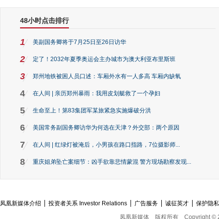
48小时点击排行
1
美副国务卿将于7月25日至26日访华
2
定了！2032年夏季奥运会主办城市为澳大利亚布里斯班
3
郑州地铁被困人员口述：车厢外水有一人多高 车厢内缺氧
4
在人间 | 亲历郑州暴雨：我用皮划艇救了一个孕妇
5
生命至上！第83集团军某旅紧急实施爆破分洪
6
美国常务副国务卿访华为何选在天津？外交部：两个原因
7
在人间 | 红绿灯被淹后，小男孩在路口指路，7位摄影师...
8
重庆姐弟坠亡案细节：凶手欲靠悲情蒙混 警方现场勘察发现...
凤凰新媒体介绍
投资者关系 Investor Relations
广告服务
诚征英才
保护隐
凤凰新媒体
版权所有
Copyright © 