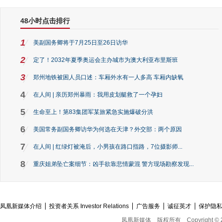
48小时点击排行
1
美副国务卿将于7月25日至26日访华
2
定了！2032年夏季奥运会主办城市为澳大利亚布里斯班
3
郑州地铁被困人员口述：车厢外水有一人多高 车厢内缺氧
4
在人间 | 亲历郑州暴雨：我用皮划艇救了一个孕妇
5
生命至上！第83集团军某旅紧急实施爆破分洪
6
美国常务副国务卿访华为何选在天津？外交部：两个原因
7
在人间 | 红绿灯被淹后，小男孩在路口指路，7位摄影师...
8
重庆姐弟坠亡案细节：凶手欲靠悲情蒙混 警方现场勘察发现...
凤凰新媒体介绍
投资者关系 Investor Relations
广告服务
诚征英才
保护隐
凤凰新媒体
版权所有
Copyright © 