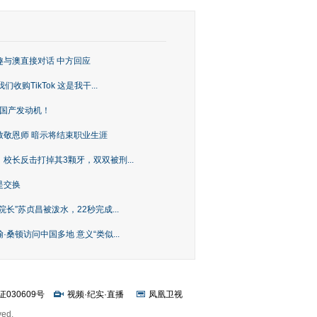
趣与澳直接对话 中方回应
购TikTok 这是我干...
上国产发动机！
致敬恩师 暗示将结束职业生涯
校长反击打掉其3颗牙，双双被刑...
是交换
长”苏贞昌被泼水，22秒完成...
桑顿访问中国多地 意义“类似...
证030609号
视频
·
纪实
·
直播
凤凰卫视
ved.