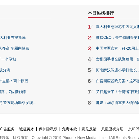
本日热榜排行
1
澳大利亚总理称中方无兴
2
澳大利亚布里斯班
微软CEO：去年特朗普要我们收
3
人多高 车厢内缺氧
中国空军官宣：歼-20用
4
了一个孕妇
女排国手晒全队聚餐照！
5
破分洪
河南醉汉闯进小学打校长，
6
外交部：两个原因
白宫回应孟晚舟案：这不
7
路，7位摄影师...
又打起来了！台湾省“行政院
8
警方现场勘察发现...
港媒：华尔街重要人物约翰·
广告服务
诚征英才
保护隐私权
免责条款
意见反馈
凤凰卫视介绍
京ICP
新媒体
版权所有
Copyright © 2019 Phoenix New Media Limited All Rights Reser