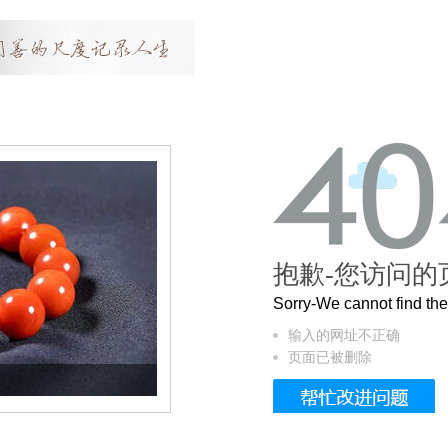
抱歉-您访问的
Sorry-We cannot find t
输入的网址不正确
页面已被删除
这个3.2米的长卷，还原了600岁的紫禁城