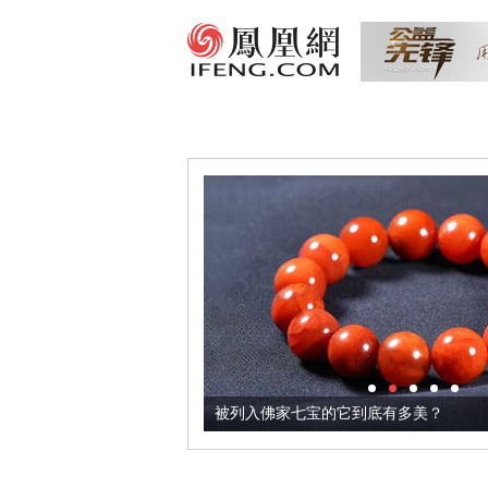
把它加到了牛轧糖里
被列入佛家七宝的它到底有多美？