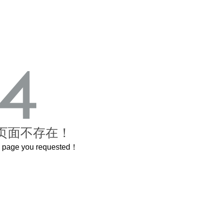
页面不存在！
he page you requested！
曲奇届的“爱马仕”把你的爱封在罐子里送给TA