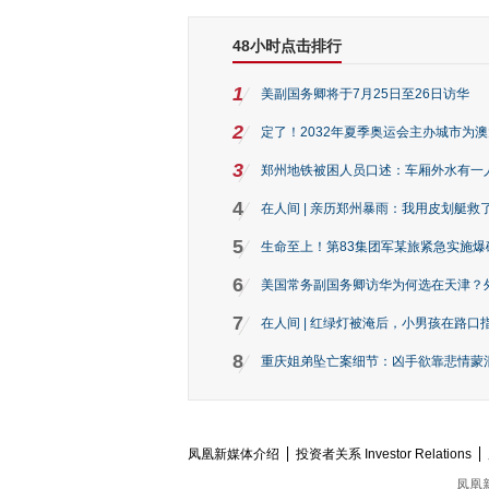
48小时点击排行
1
美副国务卿将于7月25日至26日访华
2
定了！2032年夏季奥运会主办城市为
3
郑州地铁被困人员口述：车厢外水有一
4
在人间 | 亲历郑州暴雨：我用皮划艇救
5
生命至上！第83集团军某旅紧急实施爆
6
美国常务副国务卿访华为何选在天津？
7
在人间 | 红绿灯被淹后，小男孩在路口指
8
重庆姐弟坠亡案细节：凶手欲靠悲情蒙混 
凤凰新媒体介绍
投资者关系 Investor Relations
凤凰