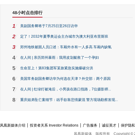
48小时点击排行
1
美副国务卿将于7月25日至26日访华
2
定了！2032年夏季奥运会主办城市为澳大利亚布里斯班
3
郑州地铁被困人员口述：车厢外水有一人多高 车厢内缺氧
4
在人间 | 亲历郑州暴雨：我用皮划艇救了一个孕妇
5
生命至上！第83集团军某旅紧急实施爆破分洪
6
美国常务副国务卿访华为何选在天津？外交部：两个原因
7
在人间 | 红绿灯被淹后，小男孩在路口指路，7位摄影师...
8
重庆姐弟坠亡案细节：凶手欲靠悲情蒙混 警方现场勘察发现...
凤凰新媒体介绍
投资者关系 Investor Relations
广告服务
诚征英才
保护隐
凤凰新媒体
版权所有
Copyright © 