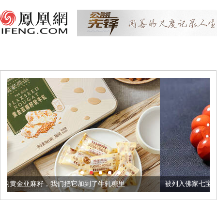
把它加到了牛轧糖里
被列入佛家七宝的它到底有多美？