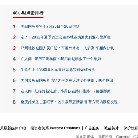
48小时点击排行
1
美副国务卿将于7月25日至26日访华
2
定了！2032年夏季奥运会主办城市为澳大利亚布里斯班
3
郑州地铁被困人员口述：车厢外水有一人多高 车厢内缺氧
4
在人间 | 亲历郑州暴雨：我用皮划艇救了一个孕妇
5
生命至上！第83集团军某旅紧急实施爆破分洪
6
美国常务副国务卿访华为何选在天津？外交部：两个原因
7
在人间 | 红绿灯被淹后，小男孩在路口指路，7位摄影师...
8
重庆姐弟坠亡案细节：凶手欲靠悲情蒙混 警方现场勘察发现...
凤凰新媒体介绍
投资者关系 Investor Relations
广告服务
诚征英才
保护隐
凤凰新媒体
版权所有
Copyright © 