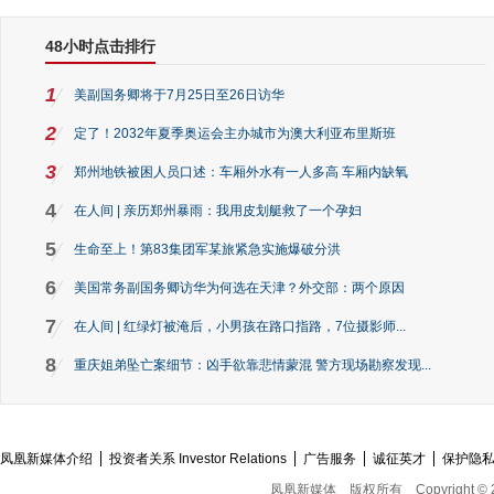
48小时点击排行
1
美副国务卿将于7月25日至26日访华
2
定了！2032年夏季奥运会主办城市为澳大利亚布里斯班
3
郑州地铁被困人员口述：车厢外水有一人多高 车厢内缺氧
4
在人间 | 亲历郑州暴雨：我用皮划艇救了一个孕妇
5
生命至上！第83集团军某旅紧急实施爆破分洪
6
美国常务副国务卿访华为何选在天津？外交部：两个原因
7
在人间 | 红绿灯被淹后，小男孩在路口指路，7位摄影师...
8
重庆姐弟坠亡案细节：凶手欲靠悲情蒙混 警方现场勘察发现...
凤凰新媒体介绍
投资者关系 Investor Relations
广告服务
诚征英才
保护隐
凤凰新媒体
版权所有
Copyright © 