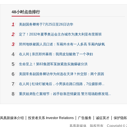
48小时点击排行
1
美副国务卿将于7月25日至26日访华
2
定了！2032年夏季奥运会主办城市为澳大利亚布里斯班
3
郑州地铁被困人员口述：车厢外水有一人多高 车厢内缺氧
4
在人间 | 亲历郑州暴雨：我用皮划艇救了一个孕妇
5
生命至上！第83集团军某旅紧急实施爆破分洪
6
美国常务副国务卿访华为何选在天津？外交部：两个原因
7
在人间 | 红绿灯被淹后，小男孩在路口指路，7位摄影师...
8
重庆姐弟坠亡案细节：凶手欲靠悲情蒙混 警方现场勘察发现...
凤凰新媒体介绍
投资者关系 Investor Relations
广告服务
诚征英才
保护隐
凤凰新媒体
版权所有
Copyright © 