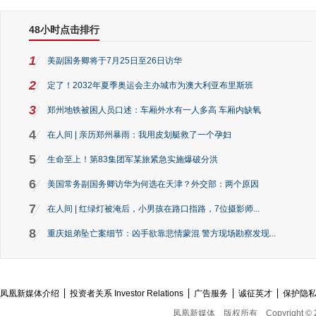
48小时点击排行
1
美副国务卿将于7月25日至26日访华
2
定了！2032年夏季奥运会主办城市为澳大利亚布里斯班
3
郑州地铁被困人员口述：车厢外水有一人多高 车厢内缺氧
4
在人间 | 亲历郑州暴雨：我用皮划艇救了一个孕妇
5
生命至上！第83集团军某旅紧急实施爆破分洪
6
美国常务副国务卿访华为何选在天津？外交部：两个原因
7
在人间 | 红绿灯被淹后，小男孩在路口指路，7位摄影师...
8
重庆姐弟坠亡案细节：凶手欲靠悲情蒙混 警方现场勘察发现...
凤凰新媒体介绍
投资者关系 Investor Relations
广告服务
诚征英才
保护隐
凤凰新媒体
版权所有
Copyright © 