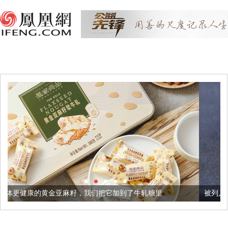
籽，我们把它加到了牛轧糖里
被列入佛家七宝的它到底有多