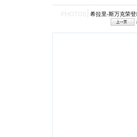
希拉里-斯万克荣登Mar