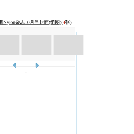
Nylon杂志10月号封面(组图)
(
4
张)
-