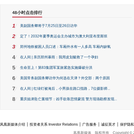
48小时点击排行
1
美副国务卿将于7月25日至26日访华
2
定了！2032年夏季奥运会主办城市为澳大利亚布里斯班
3
郑州地铁被困人员口述：车厢外水有一人多高 车厢内缺氧
4
在人间 | 亲历郑州暴雨：我用皮划艇救了一个孕妇
5
生命至上！第83集团军某旅紧急实施爆破分洪
6
美国常务副国务卿访华为何选在天津？外交部：两个原因
7
在人间 | 红绿灯被淹后，小男孩在路口指路，7位摄影师...
8
重庆姐弟坠亡案细节：凶手欲靠悲情蒙混 警方现场勘察发现...
凤凰新媒体介绍
投资者关系 Investor Relations
广告服务
诚征英才
保护隐
凤凰新媒体
版权所有
Copyright © 