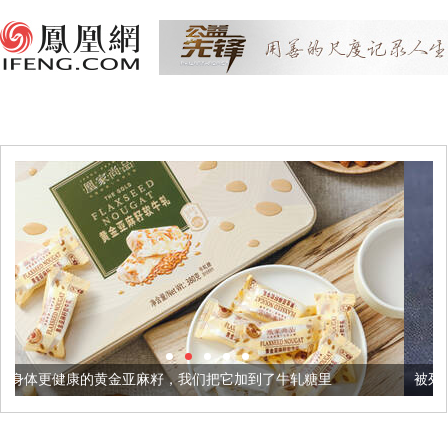
亚麻籽，我们把它加到了牛轧糖里
被列入佛家七宝的它到底