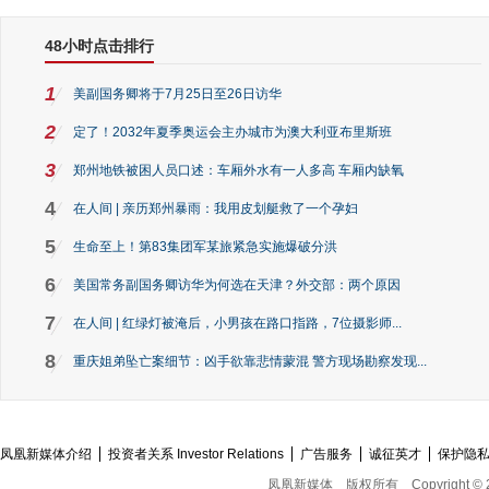
48小时点击排行
1
美副国务卿将于7月25日至26日访华
2
定了！2032年夏季奥运会主办城市为澳大利亚布里斯班
3
郑州地铁被困人员口述：车厢外水有一人多高 车厢内缺氧
4
在人间 | 亲历郑州暴雨：我用皮划艇救了一个孕妇
5
生命至上！第83集团军某旅紧急实施爆破分洪
6
美国常务副国务卿访华为何选在天津？外交部：两个原因
7
在人间 | 红绿灯被淹后，小男孩在路口指路，7位摄影师...
8
重庆姐弟坠亡案细节：凶手欲靠悲情蒙混 警方现场勘察发现...
凤凰新媒体介绍
投资者关系 Investor Relations
广告服务
诚征英才
保护隐
凤凰新媒体
版权所有
Copyright © 