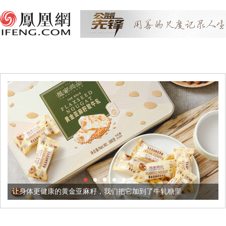
的黄金亚麻籽，我们把它加到了牛轧糖里
被列入佛家七宝的