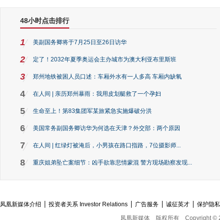
48小时点击排行
1
美副国务卿将于7月25日至26日访华
2
定了！2032年夏季奥运会主办城市为澳大利亚布里斯班
3
郑州地铁被困人员口述：车厢外水有一人多高 车厢内缺氧
4
在人间 | 亲历郑州暴雨：我用皮划艇救了一个孕妇
5
生命至上！第83集团军某旅紧急实施爆破分洪
6
美国常务副国务卿访华为何选在天津？外交部：两个原因
7
在人间 | 红绿灯被淹后，小男孩在路口指路，7位摄影师...
8
重庆姐弟坠亡案细节：凶手欲靠悲情蒙混 警方现场勘察发现...
凤凰新媒体介绍
投资者关系 Investor Relations
广告服务
诚征英才
保护隐
凤凰新媒体
版权所有
Copyright © 