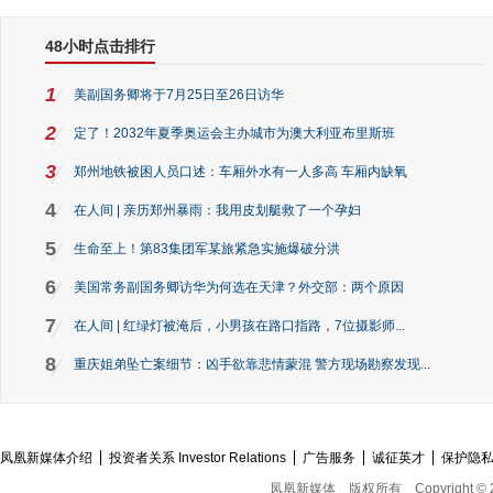
48小时点击排行
1
美副国务卿将于7月25日至26日访华
2
定了！2032年夏季奥运会主办城市为澳大利亚布里斯班
3
郑州地铁被困人员口述：车厢外水有一人多高 车厢内缺氧
4
在人间 | 亲历郑州暴雨：我用皮划艇救了一个孕妇
5
生命至上！第83集团军某旅紧急实施爆破分洪
6
美国常务副国务卿访华为何选在天津？外交部：两个原因
7
在人间 | 红绿灯被淹后，小男孩在路口指路，7位摄影师...
8
重庆姐弟坠亡案细节：凶手欲靠悲情蒙混 警方现场勘察发现...
凤凰新媒体介绍
投资者关系 Investor Relations
广告服务
诚征英才
保护隐
凤凰新媒体
版权所有
Copyright © 