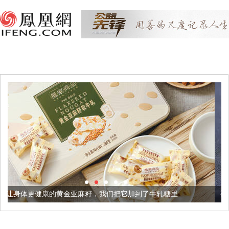
亚麻籽，我们把它加到了牛轧糖里
被列入佛家七宝的它到底