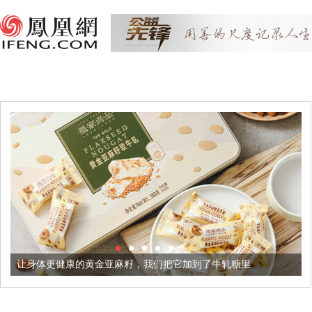
健康的黄金亚麻籽，我们把它加到了牛轧糖里
被列入佛家七