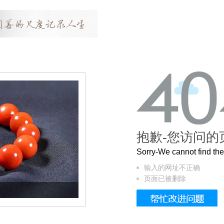
抱歉-您访问的
Sorry-We cannot find t
输入的网址不正确
页面已被删除
这个3.2米的长卷，还原了600岁的紫禁城