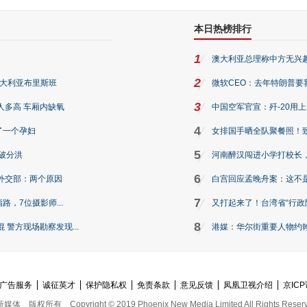
本日热榜排行
1
澳大利亚总理称中方无兴
2
澳大利亚布里斯班
微软CEO：去年特朗普要我们收
3
人多高 车厢内缺氧
中国空军官宣：歼-20用
4
了一个孕妇
女排国手晒全队聚餐照！
5
破分洪
河南醉汉闯进小学打校长，
6
外交部：两个原因
白宫回应孟晚舟案：这不
7
路，7位摄影师...
又打起来了！台湾省“行政院
8
警方现场勘察发现...
港媒：华尔街重要人物约翰·
广告服务
诚征英才
保护隐私权
免责条款
意见反馈
凤凰卫视介绍
京ICP
新媒体
版权所有
Copyright © 2019 Phoenix New Media Limited All Rights Reser