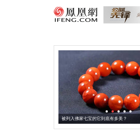
把它加到了牛轧糖里
被列入佛家七宝的它到底有多美？