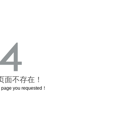
页面不存在！
he page you requested！
曲奇届的“爱马仕”把你的爱封在罐子里送给TA