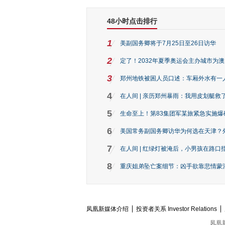
48小时点击排行
1
美副国务卿将于7月25日至26日访华
2
定了！2032年夏季奥运会主办城市为
3
郑州地铁被困人员口述：车厢外水有一
4
在人间 | 亲历郑州暴雨：我用皮划艇救
5
生命至上！第83集团军某旅紧急实施爆
6
美国常务副国务卿访华为何选在天津？
7
在人间 | 红绿灯被淹后，小男孩在路口指
8
重庆姐弟坠亡案细节：凶手欲靠悲情蒙混 
凤凰新媒体介绍
投资者关系 Investor Relations
凤凰