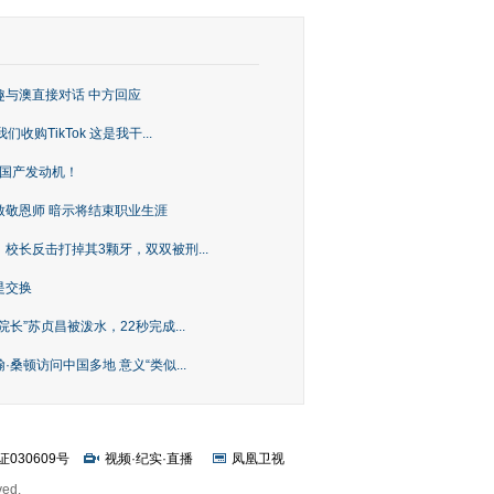
趣与澳直接对话 中方回应
购TikTok 这是我干...
上国产发动机！
致敬恩师 暗示将结束职业生涯
校长反击打掉其3颗牙，双双被刑...
是交换
长”苏贞昌被泼水，22秒完成...
桑顿访问中国多地 意义“类似...
证030609号
视频
·
纪实
·
直播
凤凰卫视
ved.