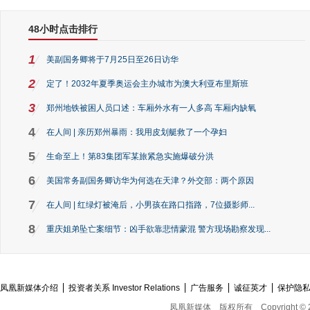
48小时点击排行
1
美副国务卿将于7月25日至26日访华
2
定了！2032年夏季奥运会主办城市为澳大利亚布里斯班
3
郑州地铁被困人员口述：车厢外水有一人多高 车厢内缺氧
4
在人间 | 亲历郑州暴雨：我用皮划艇救了一个孕妇
5
生命至上！第83集团军某旅紧急实施爆破分洪
6
美国常务副国务卿访华为何选在天津？外交部：两个原因
7
在人间 | 红绿灯被淹后，小男孩在路口指路，7位摄影师...
8
重庆姐弟坠亡案细节：凶手欲靠悲情蒙混 警方现场勘察发现...
凤凰新媒体介绍
投资者关系 Investor Relations
广告服务
诚征英才
保护隐
凤凰新媒体
版权所有
Copyright © 