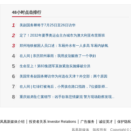
48小时点击排行
1
美副国务卿将于7月25日至26日访华
2
定了！2032年夏季奥运会主办城市为澳大利亚布里斯班
3
郑州地铁被困人员口述：车厢外水有一人多高 车厢内缺氧
4
在人间 | 亲历郑州暴雨：我用皮划艇救了一个孕妇
5
生命至上！第83集团军某旅紧急实施爆破分洪
6
美国常务副国务卿访华为何选在天津？外交部：两个原因
7
在人间 | 红绿灯被淹后，小男孩在路口指路，7位摄影师...
8
重庆姐弟坠亡案细节：凶手欲靠悲情蒙混 警方现场勘察发现...
凤凰新媒体介绍
投资者关系 Investor Relations
广告服务
诚征英才
保护隐
凤凰新媒体
版权所有
Copyright © 