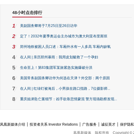
48小时点击排行
1
美副国务卿将于7月25日至26日访华
2
定了！2032年夏季奥运会主办城市为澳大利亚布里斯班
3
郑州地铁被困人员口述：车厢外水有一人多高 车厢内缺氧
4
在人间 | 亲历郑州暴雨：我用皮划艇救了一个孕妇
5
生命至上！第83集团军某旅紧急实施爆破分洪
6
美国常务副国务卿访华为何选在天津？外交部：两个原因
7
在人间 | 红绿灯被淹后，小男孩在路口指路，7位摄影师...
8
重庆姐弟坠亡案细节：凶手欲靠悲情蒙混 警方现场勘察发现...
凤凰新媒体介绍
投资者关系 Investor Relations
广告服务
诚征英才
保护隐
凤凰新媒体
版权所有
Copyright © 