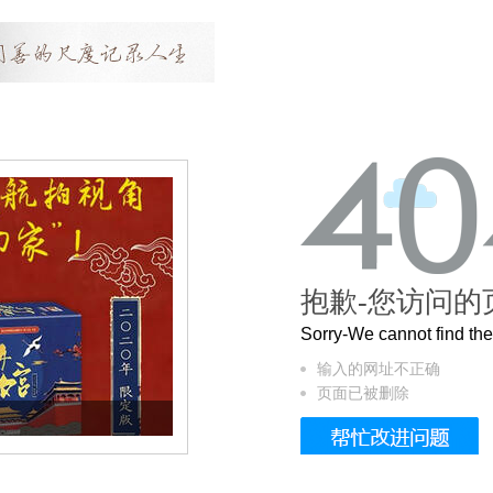
抱歉-您访问的
Sorry-We cannot find t
输入的网址不正确
页面已被删除
曲奇届的“爱马仕”把你的爱封在罐子里送给T