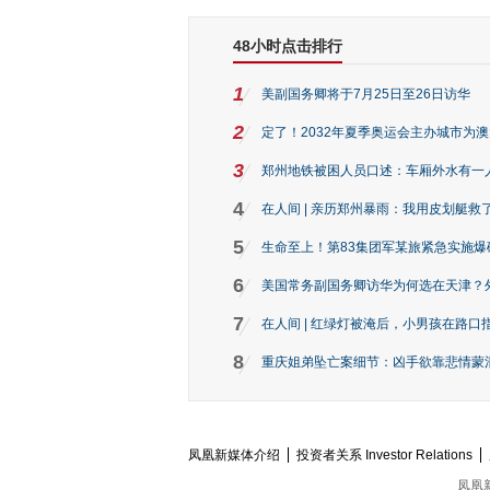
48小时点击排行
1
美副国务卿将于7月25日至26日访华
2
定了！2032年夏季奥运会主办城市为
3
郑州地铁被困人员口述：车厢外水有一
4
在人间 | 亲历郑州暴雨：我用皮划艇救
5
生命至上！第83集团军某旅紧急实施爆
6
美国常务副国务卿访华为何选在天津？
7
在人间 | 红绿灯被淹后，小男孩在路口指
8
重庆姐弟坠亡案细节：凶手欲靠悲情蒙混 
凤凰新媒体介绍
投资者关系 Investor Relations
凤凰