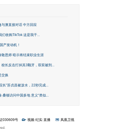
趣与澳直接对话 中方回应
购TikTok 这是我干...
上国产发动机！
致敬恩师 暗示将结束职业生涯
校长反击打掉其3颗牙，双双被刑...
是交换
长”苏贞昌被泼水，22秒完成...
桑顿访问中国多地 意义“类似...
证030609号
视频
·
纪实
·
直播
凤凰卫视
ved.