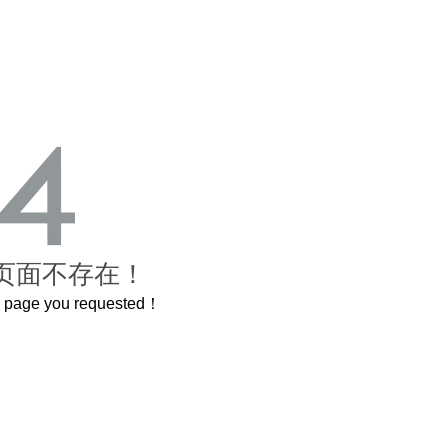
页面不存在！
he page you requested！
A
喝茅台专用，茅台文化研究会打造出超意境酒器