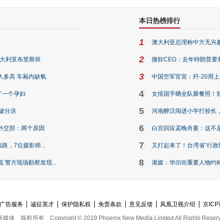
本日热榜排行
1
澳大利亚总理称中方无兴
2
澳大利亚布里斯班
微软CEO：去年特朗普要我们收
3
人多高 车厢内缺氧
中国空军官宣：歼-20用
4
了一个孕妇
女排国手晒全队聚餐照！
5
破分洪
河南醉汉闯进小学打校长，
6
外交部：两个原因
白宫回应孟晚舟案：这不
7
路，7位摄影师...
又打起来了！台湾省“行政院
8
警方现场勘察发现...
港媒：华尔街重要人物约翰·
广告服务
诚征英才
保护隐私权
免责条款
意见反馈
凤凰卫视介绍
京ICP
新媒体
版权所有
Copyright © 2019 Phoenix New Media Limited All Rights Reser