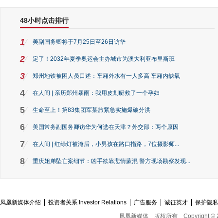
48小时点击排行
1
美副国务卿将于7月25日至26日访华
2
定了！2032年夏季奥运会主办城市为澳大利亚布里斯班
3
郑州地铁被困人员口述：车厢外水有一人多高 车厢内缺氧
4
在人间 | 亲历郑州暴雨：我用皮划艇救了一个孕妇
5
生命至上！第83集团军某旅紧急实施爆破分洪
6
美国常务副国务卿访华为何选在天津？外交部：两个原因
7
在人间 | 红绿灯被淹后，小男孩在路口指路，7位摄影师...
8
重庆姐弟坠亡案细节：凶手欲靠悲情蒙混 警方现场勘察发现...
凤凰新媒体介绍
投资者关系 Investor Relations
广告服务
诚征英才
保护隐
凤凰新媒体
版权所有
Copyright © 