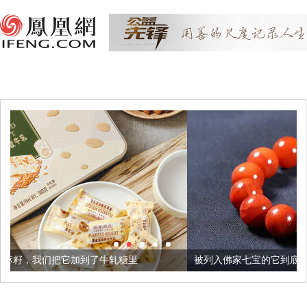
了牛轧糖里
被列入佛家七宝的它到底有多美？