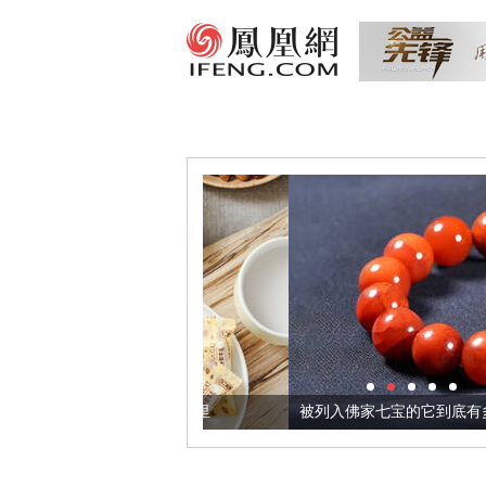
把它加到了牛轧糖里
被列入佛家七宝的它到底有多美？