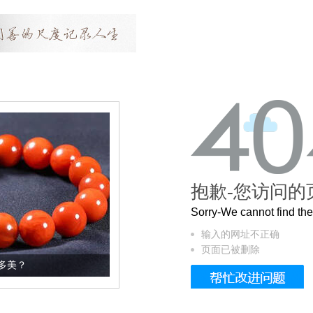
抱歉-您访问的
Sorry-We cannot find t
输入的网址不正确
页面已被删除
这个3.2米的长卷，还原了600岁的紫禁城