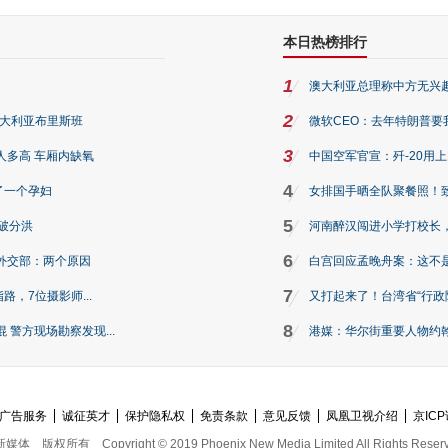
本日热榜排行
1
澳大利亚总理称中方无兴
2
澳大利亚布里斯班
微软CEO：去年特朗普要我们收
3
人多高 车厢内缺氧
中国空军官宣：歼-20用
4
了一个孕妇
女排国手晒全队聚餐照！
5
破分洪
河南醉汉闯进小学打校长，
6
外交部：两个原因
白宫回应孟晚舟案：这不
7
路，7位摄影师...
又打起来了！台湾省“行政院
8
警方现场勘察发现...
港媒：华尔街重要人物约翰·
广告服务
诚征英才
保护隐私权
免责条款
意见反馈
凤凰卫视介绍
京ICP
新媒体
版权所有
Copyright © 2019 Phoenix New Media Limited All Rights Reser