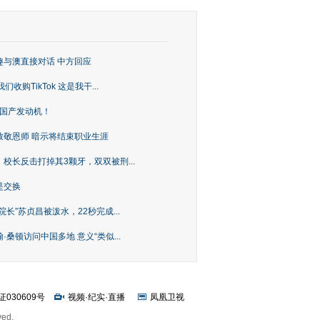
趣与澳直接对话 中方回应
购TikTok 这是我干...
上国产发动机！
致敬恩师 暗示将结束职业生涯
校长反击打掉其3颗牙，双双被刑...
是交换
长”苏贞昌被泼水，22秒完成...
桑顿访问中国多地 意义“类似...
证030609号
视频
·
纪实
·
直播
凤凰卫视
ved.