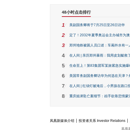
48小时点击排行
1
美副国务卿将于7月25日至26日访华
2
定了！2032年夏季奥运会主办城市为
3
郑州地铁被困人员口述：车厢外水有一
4
在人间 | 亲历郑州暴雨：我用皮划艇救
5
生命至上！第83集团军某旅紧急实施爆
6
美国常务副国务卿访华为何选在天津？
7
在人间 | 红绿灯被淹后，小男孩在路口指
8
重庆姐弟坠亡案细节：凶手欲靠悲情蒙混 
凤凰新媒体介绍
投资者关系 Investor Relations
凤凰