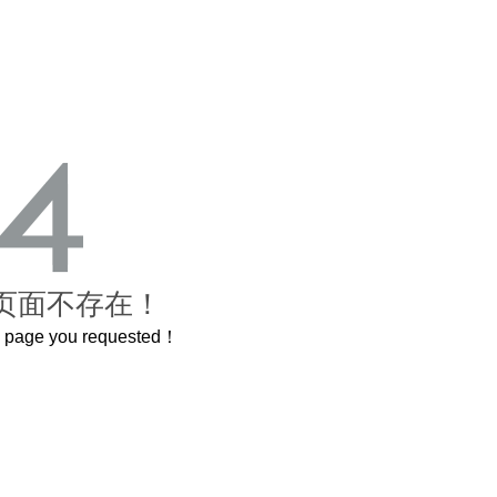
页面不存在！
he page you requested！
曲奇届的“爱马仕”把你的爱封在罐子里送给TA