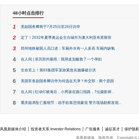
48小时点击排行
1
美副国务卿将于7月25日至26日访华
2
定了！2032年夏季奥运会主办城市为澳大利亚布里斯班
3
郑州地铁被困人员口述：车厢外水有一人多高 车厢内缺氧
4
在人间 | 亲历郑州暴雨：我用皮划艇救了一个孕妇
5
生命至上！第83集团军某旅紧急实施爆破分洪
6
美国常务副国务卿访华为何选在天津？外交部：两个原因
7
在人间 | 红绿灯被淹后，小男孩在路口指路，7位摄影师...
8
重庆姐弟坠亡案细节：凶手欲靠悲情蒙混 警方现场勘察发现...
凤凰新媒体介绍
投资者关系 Investor Relations
广告服务
诚征英才
保护隐
凤凰新媒体
版权所有
Copyright © 