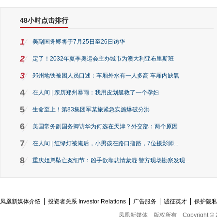
48小时点击排行
1
美副国务卿将于7月25日至26日访华
2
定了！2032年夏季奥运会主办城市为澳大利亚布里斯班
3
郑州地铁被困人员口述：车厢外水有一人多高 车厢内缺氧
4
在人间 | 亲历郑州暴雨：我用皮划艇救了一个孕妇
5
生命至上！第83集团军某旅紧急实施爆破分洪
6
美国常务副国务卿访华为何选在天津？外交部：两个原因
7
在人间 | 红绿灯被淹后，小男孩在路口指路，7位摄影师...
8
重庆姐弟坠亡案细节：凶手欲靠悲情蒙混 警方现场勘察发现...
凤凰新媒体介绍
投资者关系 Investor Relations
广告服务
诚征英才
保护隐
凤凰新媒体
版权所有
Copyright © 