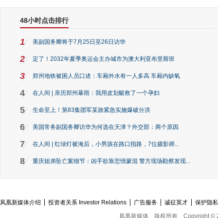
48小时点击排行
1
美副国务卿将于7月25日至26日访华
2
定了！2032年夏季奥运会主办城市为澳大利亚布里斯班
3
郑州地铁被困人员口述：车厢外水有一人多高 车厢内缺氧
4
在人间 | 亲历郑州暴雨：我用皮划艇救了一个孕妇
5
生命至上！第83集团军某旅紧急实施爆破分洪
6
美国常务副国务卿访华为何选在天津？外交部：两个原因
7
在人间 | 红绿灯被淹后，小男孩在路口指路，7位摄影师...
8
重庆姐弟坠亡案细节：凶手欲靠悲情蒙混 警方现场勘察发现...
凤凰新媒体介绍
投资者关系 Investor Relations
广告服务
诚征英才
保护隐
凤凰新媒体
版权所有
Copyright © 