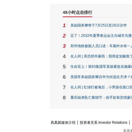
48小时点击排行
1
美副国务卿将于7月25日至26日访华
2
定了！2032年夏季奥运会主办城市为
3
郑州地铁被困人员口述：车厢外水有一
4
在人间 | 亲历郑州暴雨：我用皮划艇救
5
生命至上！第83集团军某旅紧急实施爆
6
美国常务副国务卿访华为何选在天津？
7
在人间 | 红绿灯被淹后，小男孩在路口指
8
重庆姐弟坠亡案细节：凶手欲靠悲情蒙混 
凤凰新媒体介绍
投资者关系 Investor Relations
凤凰