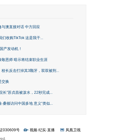
趣与澳直接对话 中方回应
购TikTok 这是我干...
上国产发动机！
致敬恩师 暗示将结束职业生涯
校长反击打掉其3颗牙，双双被刑...
是交换
长”苏贞昌被泼水，22秒完成...
桑顿访问中国多地 意义“类似...
证030609号
视频
·
纪实
·
直播
凤凰卫视
ved.