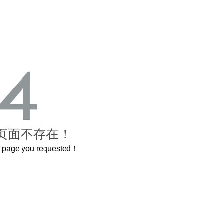
页面不存在！
he page you requested！
曲奇届的“爱马仕”把你的爱封在罐子里送给TA