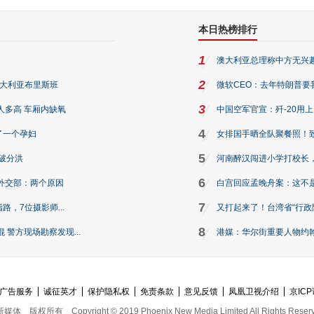
本日热榜排行
1
澳大利亚总理称中方无兴
2
澳大利亚布里斯班
微软CEO：去年特朗普要我们收
3
人多高 车厢内缺氧
中国空军官宣：歼-20用
4
了一个孕妇
女排国手晒全队聚餐照！
5
破分洪
河南醉汉闯进小学打校长，
6
外交部：两个原因
白宫回应孟晚舟案：这不
7
路，7位摄影师...
又打起来了！台湾省“行政院
8
警方现场勘察发现...
港媒：华尔街重要人物约翰·
广告服务
诚征英才
保护隐私权
免责条款
意见反馈
凤凰卫视介绍
京ICP
新媒体
版权所有
Copyright © 2019 Phoenix New Media Limited All Rights Reser