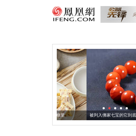
把它加到了牛轧糖里
被列入佛家七宝的它到底有多美？