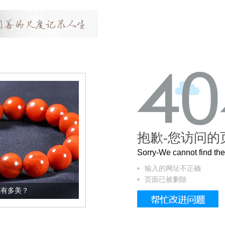
抱歉-您访问的
Sorry-We cannot find t
输入的网址不正确
页面已被删除
这个3.2米的长卷，还原了600岁的紫禁城