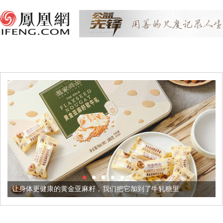
健康的黄金亚麻籽，我们把它加到了牛轧糖里
被列入佛家七