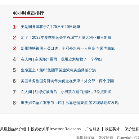
48小时点击排行
1
美副国务卿将于7月25日至26日访华
2
定了！2032年夏季奥运会主办城市为澳大利亚布里斯班
3
郑州地铁被困人员口述：车厢外水有一人多高 车厢内缺氧
4
在人间 | 亲历郑州暴雨：我用皮划艇救了一个孕妇
5
生命至上！第83集团军某旅紧急实施爆破分洪
6
美国常务副国务卿访华为何选在天津？外交部：两个原因
7
在人间 | 红绿灯被淹后，小男孩在路口指路，7位摄影师...
8
重庆姐弟坠亡案细节：凶手欲靠悲情蒙混 警方现场勘察发现...
凤凰新媒体介绍
投资者关系 Investor Relations
广告服务
诚征英才
保护隐
凤凰新媒体
版权所有
Copyright © 