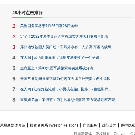
48小时点击排行
1
美副国务卿将于7月25日至26日访华
2
定了！2032年夏季奥运会主办城市为澳大利亚布里斯班
3
郑州地铁被困人员口述：车厢外水有一人多高 车厢内缺氧
4
在人间 | 亲历郑州暴雨：我用皮划艇救了一个孕妇
5
生命至上！第83集团军某旅紧急实施爆破分洪
6
美国常务副国务卿访华为何选在天津？外交部：两个原因
7
在人间 | 红绿灯被淹后，小男孩在路口指路，7位摄影师...
8
重庆姐弟坠亡案细节：凶手欲靠悲情蒙混 警方现场勘察发现...
凤凰新媒体介绍
投资者关系 Investor Relations
广告服务
诚征英才
保护隐
凤凰新媒体
版权所有
Copyright © 