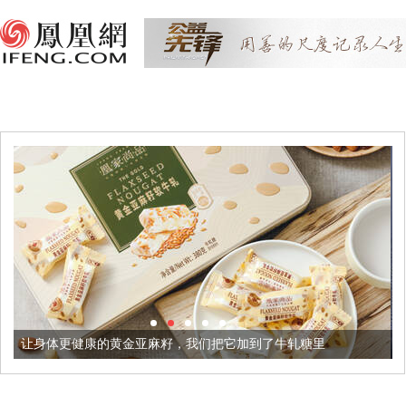
金亚麻籽，我们把它加到了牛轧糖里
被列入佛家七宝的它到