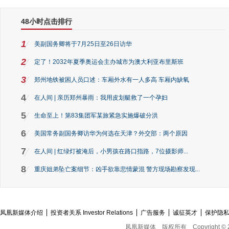
48小时点击排行
1
美副国务卿将于7月25日至26日访华
2
定了！2032年夏季奥运会主办城市为澳大利亚布里斯班
3
郑州地铁被困人员口述：车厢外水有一人多高 车厢内缺氧
4
在人间 | 亲历郑州暴雨：我用皮划艇救了一个孕妇
5
生命至上！第83集团军某旅紧急实施爆破分洪
6
美国常务副国务卿访华为何选在天津？外交部：两个原因
7
在人间 | 红绿灯被淹后，小男孩在路口指路，7位摄影师...
8
重庆姐弟坠亡案细节：凶手欲靠悲情蒙混 警方现场勘察发现...
凤凰新媒体介绍
投资者关系 Investor Relations
广告服务
诚征英才
保护隐
凤凰新媒体
版权所有
Copyright © 