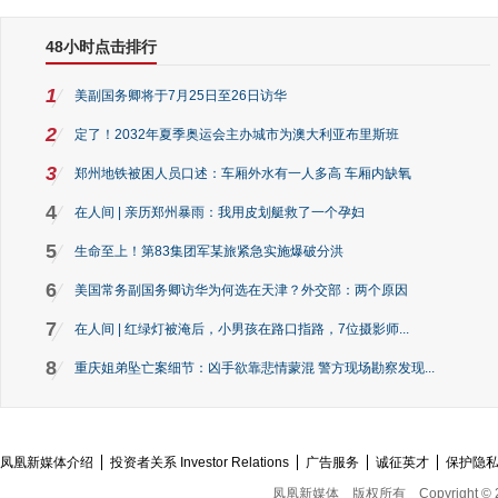
48小时点击排行
1
美副国务卿将于7月25日至26日访华
2
定了！2032年夏季奥运会主办城市为澳大利亚布里斯班
3
郑州地铁被困人员口述：车厢外水有一人多高 车厢内缺氧
4
在人间 | 亲历郑州暴雨：我用皮划艇救了一个孕妇
5
生命至上！第83集团军某旅紧急实施爆破分洪
6
美国常务副国务卿访华为何选在天津？外交部：两个原因
7
在人间 | 红绿灯被淹后，小男孩在路口指路，7位摄影师...
8
重庆姐弟坠亡案细节：凶手欲靠悲情蒙混 警方现场勘察发现...
凤凰新媒体介绍
投资者关系 Investor Relations
广告服务
诚征英才
保护隐
凤凰新媒体
版权所有
Copyright © 